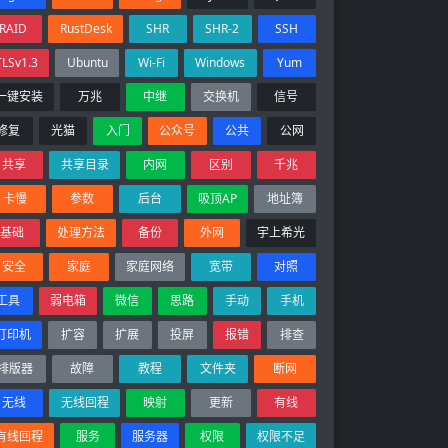
RAID
RustDesk
SHR
SHR-2
SSH
TLSv1.3
Ubuntu
Wi-Fi
Windows
Yum
一键安装
万兆
中继
交换机
信号
修复
光猫
入门
公众号
公共
公网
共享
共享目录
内网
区别
千兆
卡慢
参数
后台
吸顶AP
地址簿
基础
处理方法
备份
外网
宇上希光
安全
家庭
家庭网络
宽带
对照
工具
弱电箱
微信
思路
手动
手机
打印机
扩容
扩展
投屏
报错
排查
排版器
故障
教程
文件夹
断网
无线
无线回程
映射
更新
有线
有线回程
服务
服务器
权限
权限不足