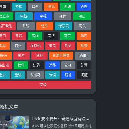
桌面
桥接
检查
测试
测速
清理
独立盘
电脑
电视
硬件
端口
端口映射
系统
组件
绿联云
网关
网口
网段
网线
网络
网页
群晖
脚本
自建
虚拟机
覆盖
规划
视频
解码
账号
资料
资源管理器
路由
路由器
软件
边界
迁移
选择
配置
重启
重装
铁威马
错误
镜像
问题
面板
随机文章
IPv6 要不要开？普通家庭有没有必要用？
IPv6 可以让家庭设备获得公网可路由地