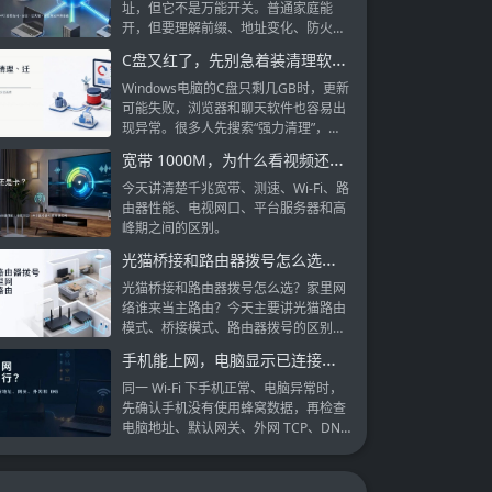
址，但它不是万能开关。普通家庭能
开，但要理解前缀、地址变化、防火
墙、DNS、NAS 暴露和回退排查。
C盘又红了，先别急着装清理软件：到底该清理、迁移还是扩容？
Windows电脑的C盘只剩几GB时，更新
可能失败，浏览器和聊天软件也容易出
现异常。很多人先搜索“强力清理”，然
后勾选所有项目。这样能腾出空间，也
宽带 1000M，为什么看视频还是卡？
可能删掉更新回退文件、故障转储或应
用数据。
今天讲清楚千兆宽带、测速、Wi-Fi、路
由器性能、电视网口、平台服务器和高
峰期之间的区别。
光猫桥接和路由器拨号怎么选？家里网络谁来当主路由
光猫桥接和路由器拨号怎么选？家里网
络谁来当主路由？今天主要讲光猫路由
模式、桥接模式、路由器拨号的区别，
以及普通家庭该怎么选。
手机能上网，电脑显示已连接却打不开网页：用4组测试定位到IP、DNS还是代理
同一 Wi-Fi 下手机正常、电脑异常时，
先确认手机没有使用蜂窝数据，再检查
电脑地址、默认网关、外网 TCP、DNS
和本机代理