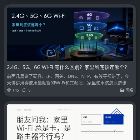
2.4G、5G、6G Wi-Fi 有什么区别？家里到底该连哪个？
前面几篇讲了硬件、IP、网关、DNS、NTP、有线等都讲了，今
天讲讲用得使用最频繁的Wi-Fi和其频段，家里使用该怎么选该怎
么连？
145
0
网络