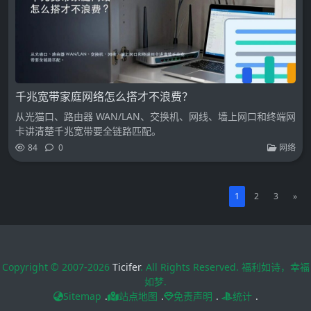
千兆宽带家庭网络怎么搭才不浪费？
从光猫口、路由器 WAN/LAN、交换机、网线、墙上网口和终端网
卡讲清楚千兆宽带要全链路匹配。
84
0
网络
1
2
3
»
Copyright © 2007-2026
Ticifer
. All Rights Reserved. 福利如诗，幸福
如梦.
Sitemap
.
站点地图
.
免责声明
.
统计
.